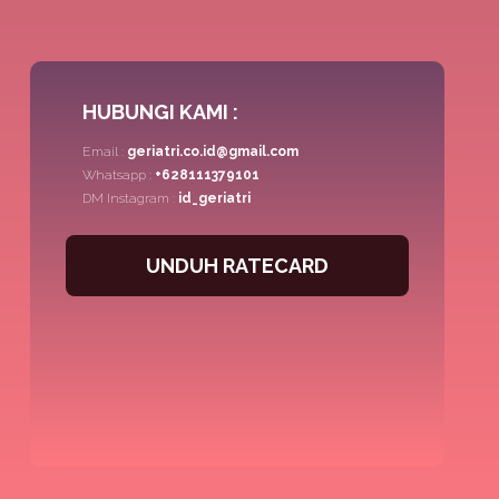
HUBUNGI KAMI :
Email :
geriatri.co.id@gmail.com
Whatsapp :
+628111379101
DM Instagram :
id_geriatri
UNDUH RATECARD