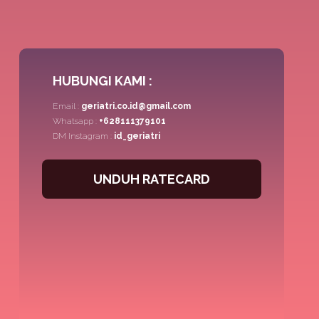
HUBUNGI KAMI :
Email :
geriatri.co.id@gmail.com
Whatsapp :
+628111379101
DM Instagram :
id_geriatri
UNDUH RATECARD