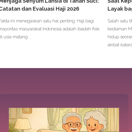
Menjaga Senyum Lansia di Tanah Suci:
Saat Kep
Catatan dan Evaluasi Haji 2026
Layak ba
Fakta ini menegaskan satu hal penting: Haji bagi
Salah satu t
mayoritas masyarakat Indonesia adalah ibadah fisik
kediaman Mb
di usia matang.
hidup seora
akibat katar