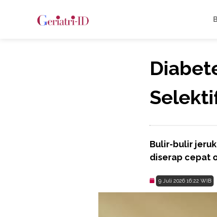
Diabet
Selekti
Bulir-bulir jer
diserap cepat o
9 Juli 2026 16:22 WIB