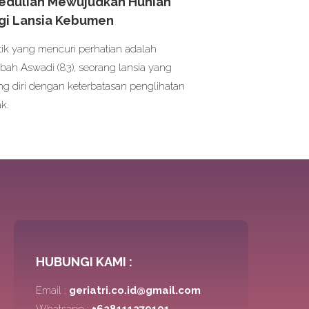
edulian Mewujudkan Hunian
gi Lansia Kebumen
itik yang mencuri perhatian adalah
ah Aswadi (83), seorang lansia yang
ng diri dengan keterbatasan penglihatan
ak.
HUBUNGI KAMI :
Email :
geriatri.co.id@gmail.com
Whatsapp :
+628111379101