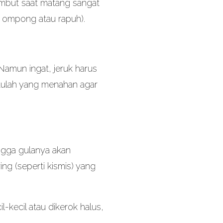
lembut saat matang sangat
i ompong atau rapuh).
Namun ingat, jeruk harus
 itulah yang menahan agar
ngga gulanya akan
ng (seperti kismis) yang
-kecil atau dikerok halus,