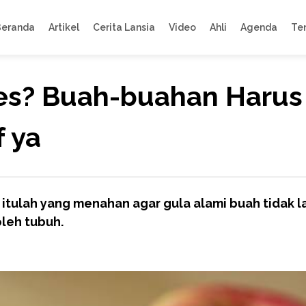
Beranda
Artikel
Cerita Lansia
Video
Ahli
Agenda
Te
es? Buah-buahan Harus
f ya
uk itulah yang menahan agar gula alami buah tidak 
leh tubuh.