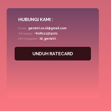
HUBUNGI KAMI :
Email :
geriatri.co.id@gmail.com
Whatsapp :
+628111379101
DM Instagram :
id_geriatri
UNDUH RATECARD