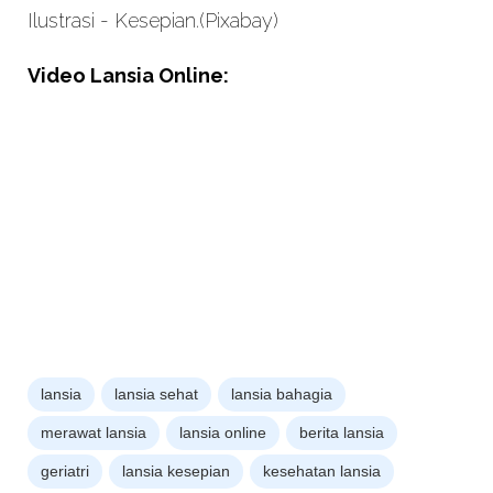
Ilustrasi - Kesepian.(Pixabay)
Video Lansia Online:
lansia
lansia sehat
lansia bahagia
merawat lansia
lansia online
berita lansia
geriatri
lansia kesepian
kesehatan lansia