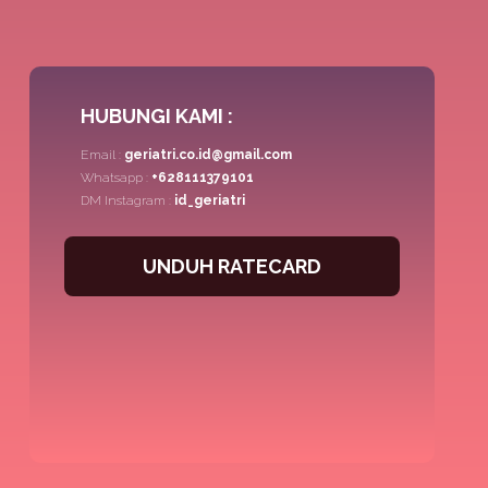
HUBUNGI KAMI :
Email :
geriatri.co.id@gmail.com
Whatsapp :
+628111379101
DM Instagram :
id_geriatri
UNDUH RATECARD