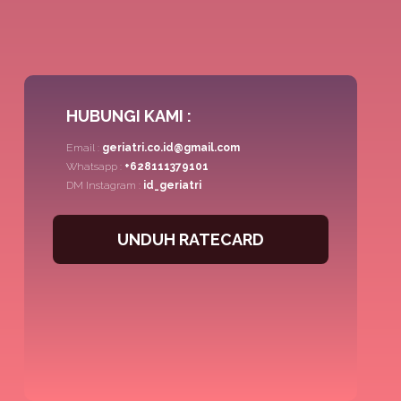
HUBUNGI KAMI :
Email :
geriatri.co.id@gmail.com
Whatsapp :
+628111379101
DM Instagram :
id_geriatri
UNDUH RATECARD