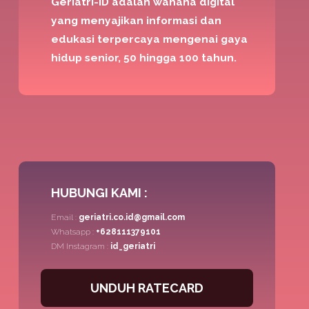
Geriatri-ID adalah wahana digital
yang menyajikan informasi dan
edukasi terpercaya mengenai gaya
hidup senior, 50 hingga 100 tahun.
HUBUNGI KAMI :
Email :
geriatri.co.id@gmail.com
Whatsapp :
+628111379101
DM Instagram :
id_geriatri
UNDUH RATECARD