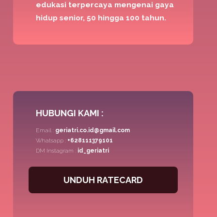
edukasi terpercaya mengenai gaya
hidup senior, 50 hingga 100 tahun.
HUBUNGI KAMI :
Email :
geriatri.co.id@gmail.com
Whatsapp :
+628111379101
DM Instagram :
id_geriatri
UNDUH RATECARD