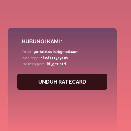
HUBUNGI KAMI :
Email :
geriatri.co.id@gmail.com
Whatsapp :
+628111379101
DM Instagram :
id_geriatri
UNDUH RATECARD