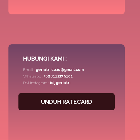
HUBUNGI KAMI :
Email :
geriatri.co.id@gmail.com
Whatsapp :
+628111379101
DM Instagram :
id_geriatri
UNDUH RATECARD